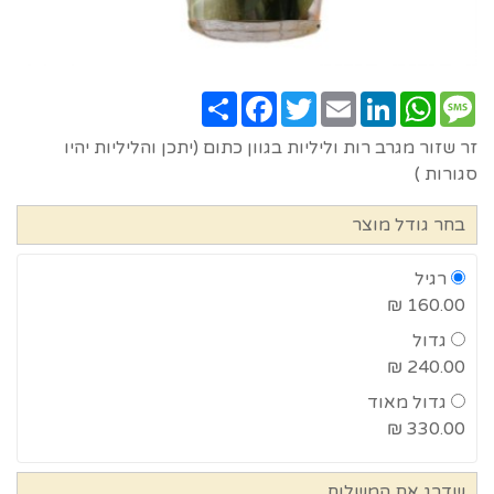
Share
Facebook
Twitter
Email
LinkedIn
WhatsApp
Message
זר שזור מגרב רות וליליות בגוון כתום (יתכן והליליות יהיו
סגורות )
בחר גודל מוצר
רגיל
160.00 ₪
גדול
240.00 ₪
גדול מאוד
330.00 ₪
שדרג את המשלוח