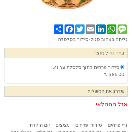
Share
Facebook
Twitter
Email
LinkedIn
WhatsApp
Message
גליתה בצהוב סגול-סידור בסלסלה
בחר גודל מוצר
סידור פרחים בתוך סלסלת עץ 21 ו
385.00 ₪
שדרג את המשלוח
אזל מהמלאי
זרי פרחים
סידורי פרחים
עציצים
יום הולדת